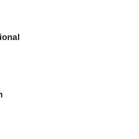
ional
n